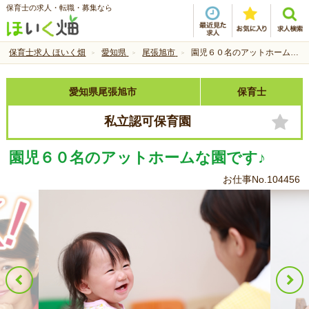
保育士の求人・転職・募集なら
保育士求人 ほいく畑
愛知県
尾張旭市
園児６０名のアットホームな園です♪
愛知県尾張旭市
保育士
私立認可保育園
園児６０名のアットホームな園です♪
お仕事No.104456