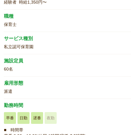
経験者 時給1,350円〜
職種
保育士
サービス種別
私立認可保育園
施設定員
60名
雇用形態
派遣
勤務時間
早番
日勤
遅番
夜勤
■ 時間帯