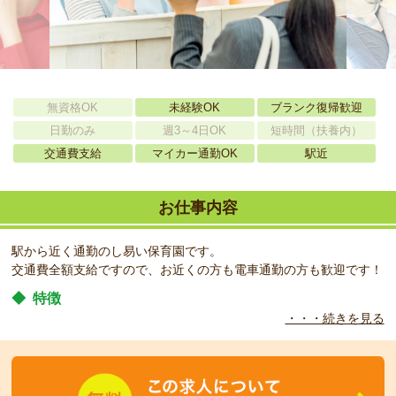
無資格OK
未経験OK
ブランク復帰歓迎
日勤のみ
週3～4日OK
短時間（扶養内）
交通費支給
マイカー通勤OK
駅近
お仕事内容
駅から近く通勤のし易い保育園です。
交通費全額支給ですので、お近くの方も電車通勤の方も歓迎です！
◆
特徴
・・・続きを見る
お寺の敷地内にある保育園です。園庭は広く、子どもたちが元気に
遊べる環境です。