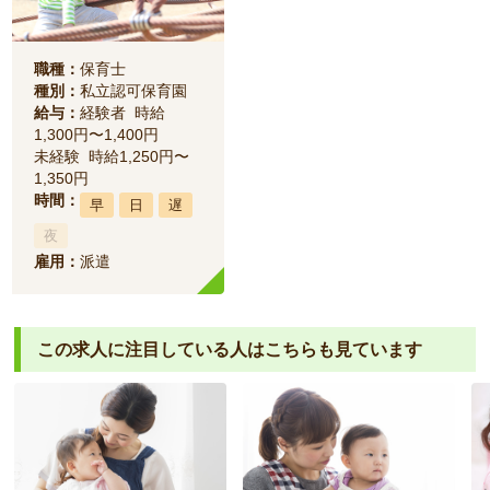
職種：
保育士
種別：
私立認可保育園
給与：
経験者 時給
1,300円〜1,400円
未経験 時給1,250円〜
1,350円
時間：
早
日
遅
夜
雇用：
派遣
この求人に注目している人は
こちらも見ています