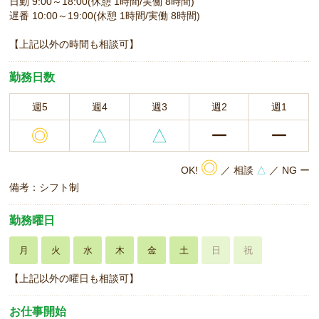
日勤 9:00～18:00(休憩 1時間/実働 8時間)
遅番 10:00～19:00(休憩 1時間/実働 8時間)
【上記以外の時間も相談可】
勤務日数
週5
週4
週3
週2
週1
◎
△
△
ー
ー
◎
OK!
／ 相談
△
／ NG ー
備考：シフト制
勤務曜日
月
火
水
木
金
土
日
祝
【上記以外の曜日も相談可】
お仕事開始