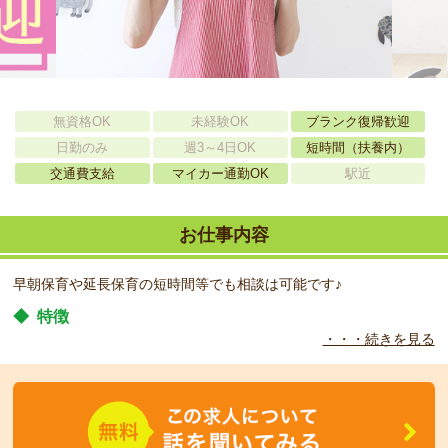
無資格OK
未経験OK
ブランク復帰歓迎
日勤のみ
週3～4日OK
短時間（扶養内）
交通費支給
マイカー通勤OK
駅近
お仕事内容
早朝保育や延長保育の短時間等でも相談は可能です♪
◆
特徴
・・・続きを見る
愛情を最も必要とする乳幼児期に、保護者の代わりとなり、心身か
ら愛情を注ぎ、スキンシップを第一にした保育方針の園になりま
す。