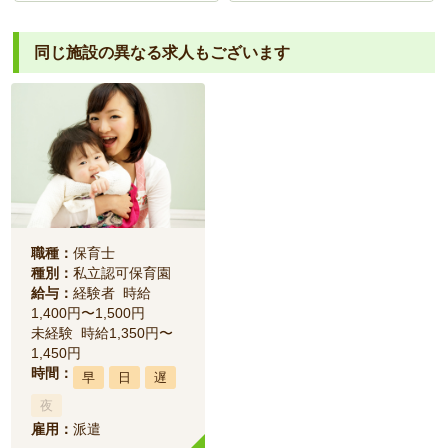
同じ施設の異なる求人もございます
職種：
保育士
種別：
私立認可保育園
給与：
経験者 時給
1,400円〜1,500円
未経験 時給1,350円〜
1,450円
時間：
早
日
遅
夜
雇用：
派遣