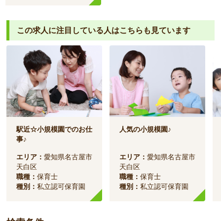
この求人に注目している人は
こちらも見ています
駅近☆小規模園でのお仕
人気の小規模園♪
事♪
エリア：
愛知県名古屋市
エリア：
愛知県名古屋市
天白区
天白区
職種：
保育士
職種：
保育士
種別：
私立認可保育園
種別：
私立認可保育園