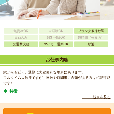
無資格OK
未経験OK
ブランク復帰歓迎
日勤のみ
週3～4日OK
短時間（扶養内）
交通費支給
マイカー通勤OK
駅近
お仕事内容
駅からも近く、通勤に大変便利な場所にあります。
フルタイム大歓迎ですが、日数や時間帯に希望がある方は相談可能
です♪
◆
特徴
・・・続きを見る
給食も保育の一環としてとらえ、大切にしている園です。
離乳食から乳幼児食まで、体は小さくともこれから育っていく子ど
もたちなので、使う食材や調味料は可能な限り、農薬の少ないも