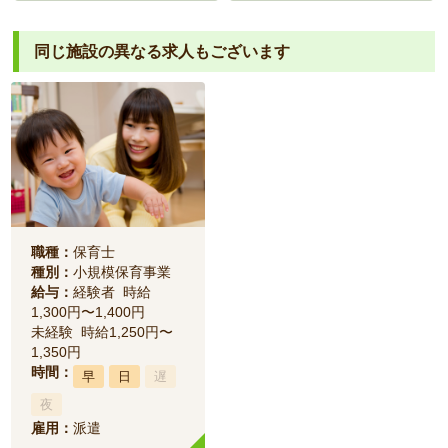
同じ施設の異なる求人もございます
職種：
保育士
種別：
小規模保育事業
給与：
経験者 時給
1,300円〜1,400円
未経験 時給1,250円〜
1,350円
時間：
早
日
遅
夜
雇用：
派遣