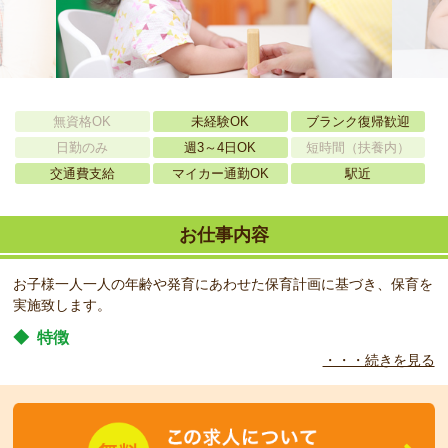
無資格OK
未経験OK
ブランク復帰歓迎
日勤のみ
週3～4日OK
短時間（扶養内）
交通費支給
マイカー通勤OK
駅近
お仕事内容
お子様一人一人の年齢や発育にあわせた保育計画に基づき、保育を
実施致します。
◆
特徴
・・・続きを見る
自然な形で子どもたちの感受性を伸ばし、五感で感じる保育の充実
を目指します。