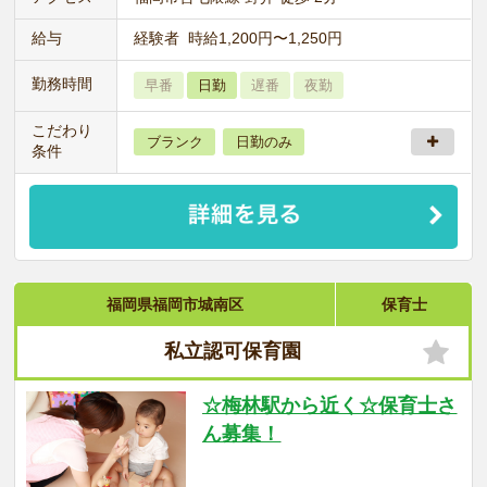
給与
経験者 時給1,200円〜1,250円
勤務時間
早番
日勤
遅番
夜勤
こだわり
ブランク
日勤のみ
条件
福岡県福岡市城南区
保育士
私立認可保育園
☆梅林駅から近く☆保育士さ
ん募集！