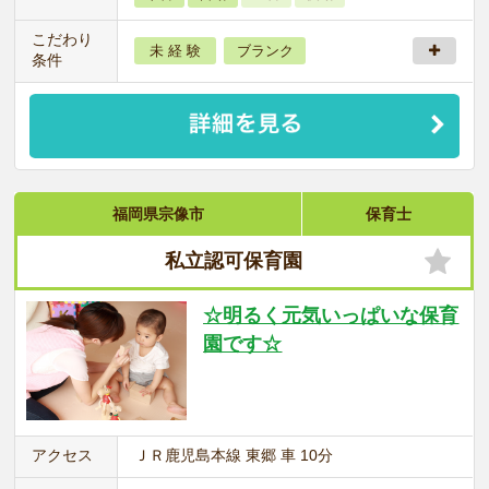
こだわり
未 経 験
ブランク
条件
福岡県宗像市
保育士
私立認可保育園
☆明るく元気いっぱいな保育
園です☆
アクセス
ＪＲ鹿児島本線 東郷 車 10分