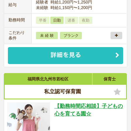
経験者 時給1,200円〜1,250円
給与
未経験 時給1,150円〜1,200円
勤務時間
早番
日勤
遅番
夜勤
こだわり
未 経 験
ブランク
条件
福岡県北九州市若松区
保育士
私立認可保育園
【勤務時間応相談】子どもの
心を育てる園☆