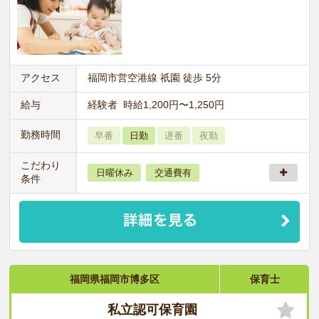
アクセス
福岡市営空港線 祇園 徒歩 5分
給与
経験者 時給1,200円〜1,250円
勤務時間
早番
日勤
遅番
夜勤
こだわり
日曜休み
交通費有
条件
福岡県福岡市博多区
保育士
私立認可保育園