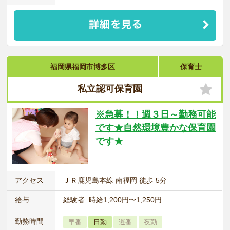
福岡県福岡市博多区
保育士
私立認可保育園
※急募！！週３日～勤務可能
です★自然環境豊かな保育園
です★
アクセス
ＪＲ鹿児島本線 南福岡 徒歩 5分
給与
経験者 時給1,200円〜1,250円
勤務時間
早番
日勤
遅番
夜勤