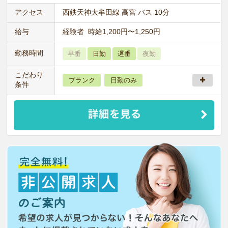
アクセス
西鉄天神大牟田線 高宮 バス 10分
給与
経験者 時給1,200円〜1,250円
勤務時間
早番
日勤
遅番
夜勤
こだわり
ブランク
日勤のみ
条件