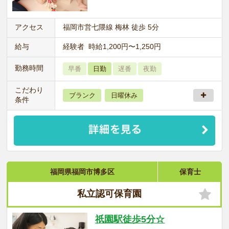
アクセス
福岡市営七隈線 梅林 徒歩 5分
給与
経験者 時給1,200円〜1,250円
勤務時間
早番
日勤
遅番
夜勤
こだわり
ブランク
日曜休み
条件
福岡県福岡市博多区
保育士
私立認可保育園
祇園駅徒歩5分☆