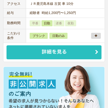
アクセス
ＪＲ鹿児島本線 古賀 車 10分
給与
経験者 時給1,200円〜1,250円
勤務時間
早番
日勤
遅番
夜勤
こだわり
ブランク
日勤のみ
条件