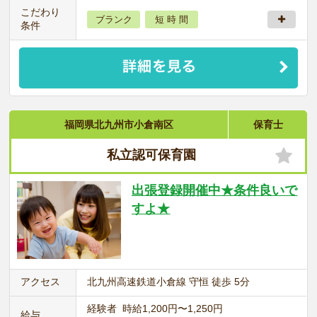
こだわり
ブランク
短 時 間
条件
福岡県北九州市小倉南区
保育士
私立認可保育園
出張登録開催中★条件良いで
すよ★
アクセス
北九州高速鉄道小倉線 守恒 徒歩 5分
経験者 時給1,200円〜1,250円
給与