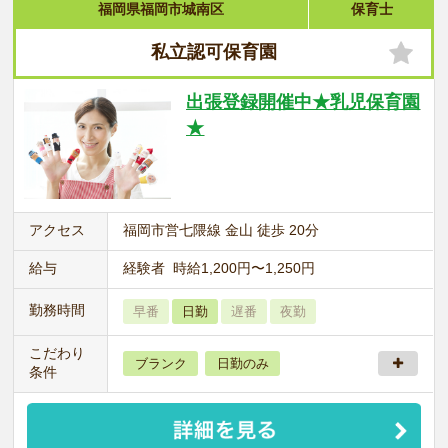
福岡県福岡市城南区
保育士
私立認可保育園
出張登録開催中★乳児保育園
★
アクセス
福岡市営七隈線 金山 徒歩 20分
給与
経験者 時給1,200円〜1,250円
勤務時間
早番
日勤
遅番
夜勤
こだわり
ブランク
日勤のみ
条件