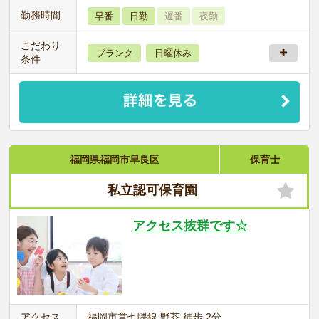
勤務時間
早番
日勤
遅番
夜勤
こだわり
ブランク
日曜休み
条件
福岡県福岡市早良区
保育士
私立認可保育園
アクセス抜群です☆
アクセス
福岡市営七隈線 野芥 徒歩 2分