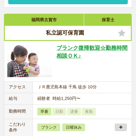
福岡県古賀市
保育士
私立認可保育園
ブランク復帰歓迎☆勤務時間
相談ＯＫ♪
アクセス
ＪＲ鹿児島本線 千鳥 徒歩 10分
給与
経験者 時給1,250円〜
勤務時間
早番
日勤
遅番
夜勤
こだわり
ブランク
日曜休み
条件