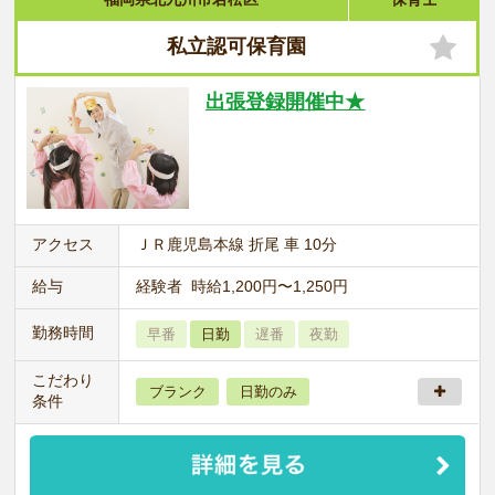
私立認可保育園
出張登録開催中★
アクセス
ＪＲ鹿児島本線 折尾 車 10分
給与
経験者 時給1,200円〜1,250円
勤務時間
早番
日勤
遅番
夜勤
こだわり
ブランク
日勤のみ
条件