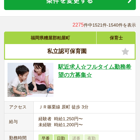
2275
件中1521件-1540件を表示
福岡県糟屋郡粕屋町
保育士
私立認可保育園
駅近求人☆フルタイム勤務希
望の方募集☆
アクセス
ＪＲ篠栗線 原町 徒歩 3分
経験者 時給1,250円〜
給与
未経験 時給1,200円〜
勤務時間
早番
日勤
遅番
夜勤