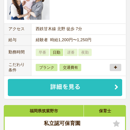
アクセス
西鉄甘木線 北野 徒歩 7分
給与
経験者 時給1,200円〜1,250円
勤務時間
早番
日勤
遅番
夜勤
こだわり
ブランク
交通費有
条件
福岡県筑紫野市
保育士
私立認可保育園