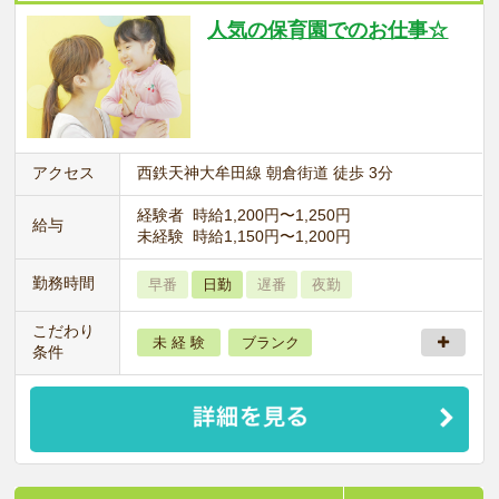
人気の保育園でのお仕事☆
アクセス
西鉄天神大牟田線 朝倉街道 徒歩 3分
経験者 時給1,200円〜1,250円
給与
未経験 時給1,150円〜1,200円
勤務時間
早番
日勤
遅番
夜勤
こだわり
未 経 験
ブランク
条件