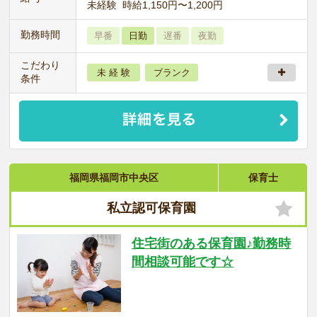
未経験 時給1,150円〜1,200円
勤務時間
早番
日勤
遅番
夜勤
こだわり
未 経 験
ブランク
条件
福岡県福岡市中央区
保育士
私立認可保育園
住宅街のある保育園♪勤務時
間相談可能です☆