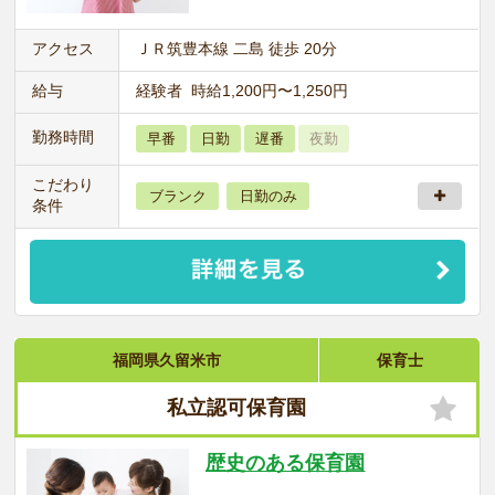
アクセス
ＪＲ筑豊本線 二島 徒歩 20分
給与
経験者 時給1,200円〜1,250円
勤務時間
早番
日勤
遅番
夜勤
こだわり
ブランク
日勤のみ
条件
福岡県久留米市
保育士
私立認可保育園
歴史のある保育園