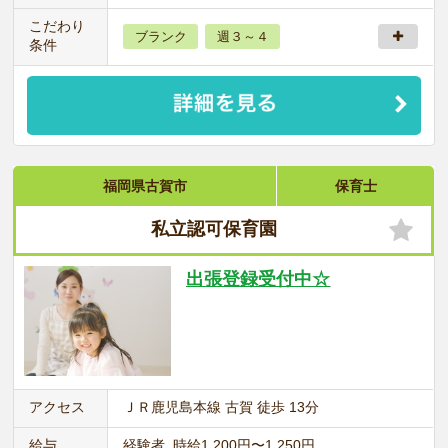
こだわり
ブランク
週３～４
条件
福岡県古賀市
保育士
私立認可保育園
出張登録受付中☆
アクセス
ＪＲ鹿児島本線 古賀 徒歩 13分
給与
経験者 時給1,200円〜1,250円