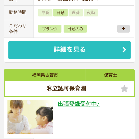
勤務時間
早番
日勤
遅番
夜勤
こだわり
ブランク
日勤のみ
条件
福岡県古賀市
保育士
私立認可保育園
出張登録受付中♪