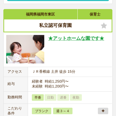
福岡県福岡市東区
保育士
私立認可保育園
★アットホームな園です★
アクセス
ＪＲ香椎線 土井 徒歩 15分
経験者 時給1,250円〜
給与
未経験 時給1,200円〜
勤務時間
早番
日勤
遅番
夜勤
こだわり
ブランク
週３～４
条件