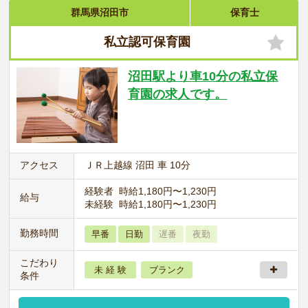
群馬県沼田市
保育士
私立認可保育園
沼田駅より車10分の私立保
育園の求人です。
アクセス
ＪＲ上越線 沼田 車 10分
経験者 時給1,180円〜1,230円
給与
未経験 時給1,180円〜1,230円
勤務時間
早番
日勤
遅番
夜勤
こだわり
未 経 験
ブランク
条件