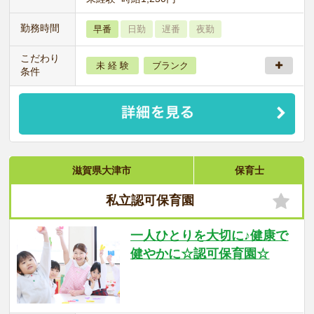
勤務時間
早番
日勤
遅番
夜勤
こだわり
未 経 験
ブランク
条件
滋賀県大津市
保育士
私立認可保育園
一人ひとりを大切に♪健康で
健やかに☆認可保育園☆