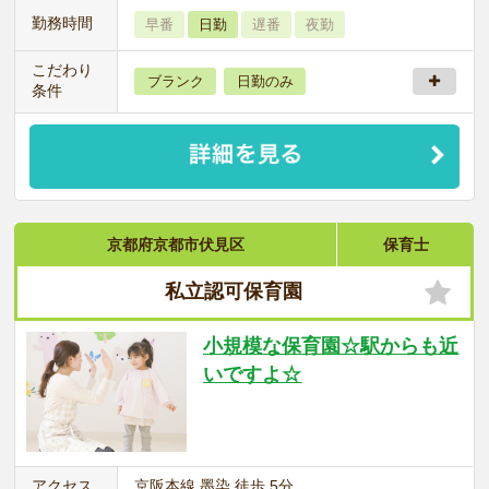
勤務時間
早番
日勤
遅番
夜勤
こだわり
ブランク
日勤のみ
条件
京都府京都市伏見区
保育士
私立認可保育園
小規模な保育園☆駅からも近
いですよ☆
アクセス
京阪本線 墨染 徒歩 5分