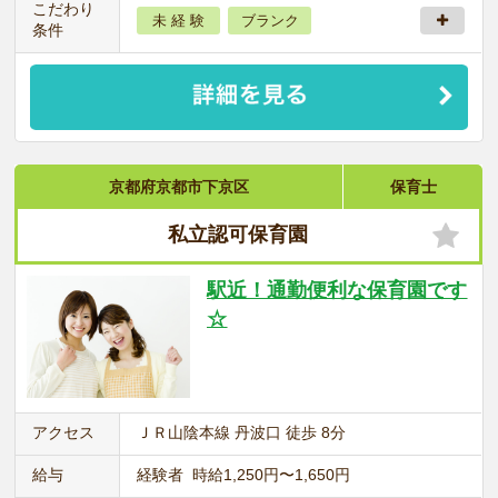
こだわり
未 経 験
ブランク
条件
京都府京都市下京区
保育士
私立認可保育園
駅近！通勤便利な保育園です
☆
アクセス
ＪＲ山陰本線 丹波口 徒歩 8分
給与
経験者 時給1,250円〜1,650円