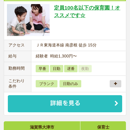
定員100名以下の保育園！オ
ススメです☆
アクセス
ＪＲ東海道本線 南彦根 徒歩 15分
給与
経験者 時給1,300円〜
勤務時間
早番
日勤
遅番
夜勤
こだわり
ブランク
日勤のみ
条件
滋賀県大津市
保育士