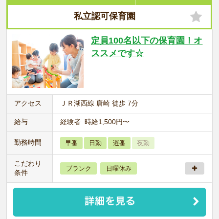
私立認可保育園
定員100名以下の保育園！オ
ススメです☆
アクセス
ＪＲ湖西線 唐崎 徒歩 7分
給与
経験者 時給1,500円〜
勤務時間
早番
日勤
遅番
夜勤
こだわり
ブランク
日曜休み
条件