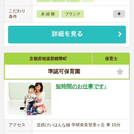
こだわり
未 経 験
ブランク
条件
京都府相楽郡精華町
保育士
準認可保育園
短時間のお仕事です♪
アクセス
近鉄けいはんな線 学研奈良登美ヶ丘 車 15分