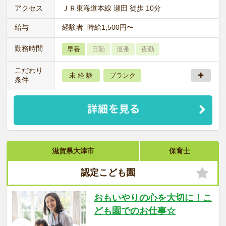
アクセス
ＪＲ東海道本線 瀬田 徒歩 10分
給与
経験者 時給1,500円〜
勤務時間
早番
日勤
遅番
夜勤
こだわり
未 経 験
ブランク
条件
滋賀県大津市
保育士
認定こども園
おもいやりの心を大切に！こ
ども園でのお仕事☆