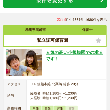
2338
件中1661件-1680件を表示
群馬県高崎市
保育士
私立認可保育園
人気の高い小規模園での求人
です！
アクセス
ＪＲ信越本線 北高崎 徒歩 20分
経験者 時給1,180円〜1,230円
給与
未経験 時給1,180円〜1,230円
勤務時間
早番
日勤
遅番
夜勤