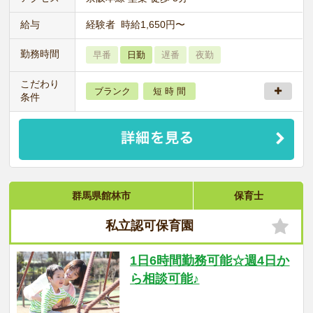
給与
経験者 時給1,650円〜
勤務時間
早番
日勤
遅番
夜勤
こだわり
ブランク
短 時 間
条件
群馬県館林市
保育士
私立認可保育園
1日6時間勤務可能☆週4日か
ら相談可能♪