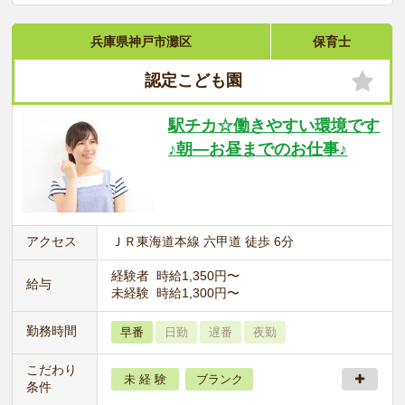
兵庫県神戸市灘区
保育士
認定こども園
駅チカ☆働きやすい環境です
♪朝―お昼までのお仕事♪
アクセス
ＪＲ東海道本線 六甲道 徒歩 6分
経験者 時給1,350円〜
給与
未経験 時給1,300円〜
勤務時間
早番
日勤
遅番
夜勤
こだわり
未 経 験
ブランク
条件