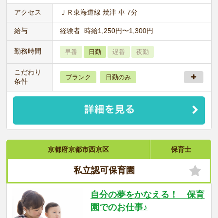
アクセス
ＪＲ東海道線 焼津 車 7分
給与
経験者 時給1,250円〜1,300円
勤務時間
早番
日勤
遅番
夜勤
こだわり
ブランク
日勤のみ
条件
京都府京都市西京区
保育士
私立認可保育園
自分の夢をかなえる！ 保育
園でのお仕事♪