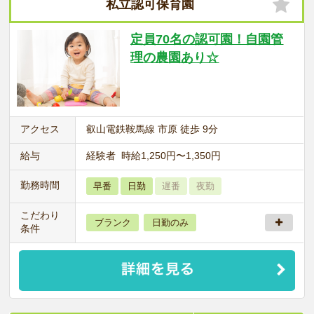
私立認可保育園
定員70名の認可園！自園管
理の農園あり☆
アクセス
叡山電鉄鞍馬線 市原 徒歩 9分
給与
経験者 時給1,250円〜1,350円
勤務時間
早番
日勤
遅番
夜勤
こだわり
ブランク
日勤のみ
条件