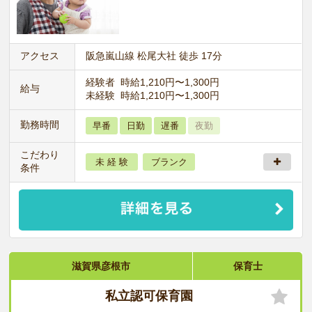
アクセス
阪急嵐山線 松尾大社 徒歩 17分
経験者 時給1,210円〜1,300円
給与
未経験 時給1,210円〜1,300円
勤務時間
早番
日勤
遅番
夜勤
こだわり
未 経 験
ブランク
条件
滋賀県彦根市
保育士
私立認可保育園