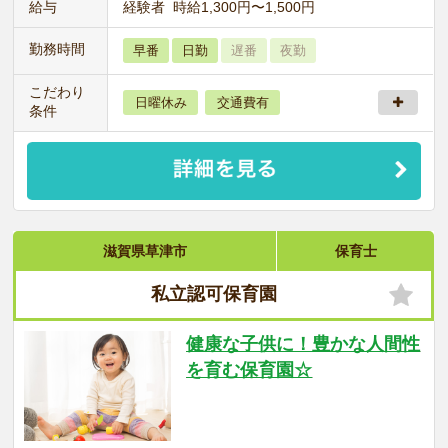
給与
経験者 時給1,300円〜1,500円
勤務時間
早番
日勤
遅番
夜勤
こだわり
日曜休み
交通費有
条件
滋賀県草津市
保育士
私立認可保育園
健康な子供に！豊かな人間性
を育む保育園☆