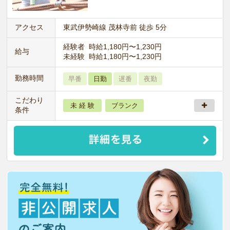
アクセス
東武伊勢崎線 茂林寺前 徒歩 5分
経験者 時給1,180円〜1,230円
給与
未経験 時給1,180円〜1,230円
勤務時間
早番
日勤
遅番
夜勤
こだわり
未 経 験
ブランク
条件