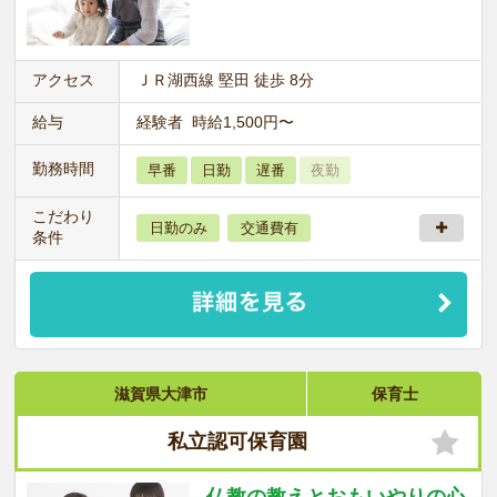
アクセス
ＪＲ湖西線 堅田 徒歩 8分
給与
経験者 時給1,500円〜
勤務時間
早番
日勤
遅番
夜勤
こだわり
日勤のみ
交通費有
条件
滋賀県大津市
保育士
私立認可保育園
仏教の教えとおもいやりの心