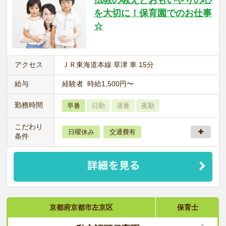
を大切に！保育園でのお仕事
☆
アクセス
ＪＲ東海道本線 草津 車 15分
給与
経験者 時給1,500円〜
勤務時間
早番
日勤
遅番
夜勤
こだわり
日曜休み
交通費有
条件
京都府京都市左京区
保育士