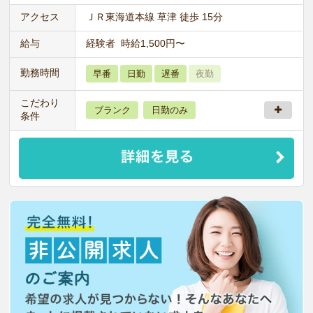
アクセス
ＪＲ東海道本線 草津 徒歩 15分
給与
経験者 時給1,500円〜
勤務時間
早番
日勤
遅番
夜勤
こだわり
ブランク
日勤のみ
条件