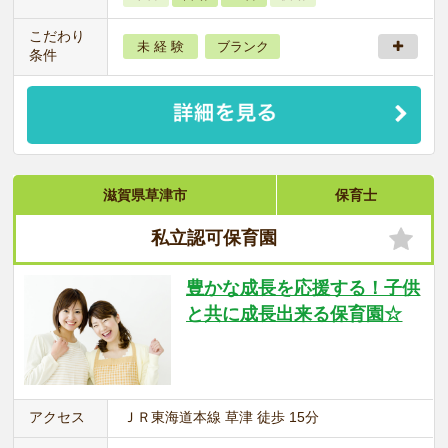
こだわり
未 経 験
ブランク
条件
滋賀県草津市
保育士
私立認可保育園
豊かな成長を応援する！子供
と共に成長出来る保育園☆
アクセス
ＪＲ東海道本線 草津 徒歩 15分