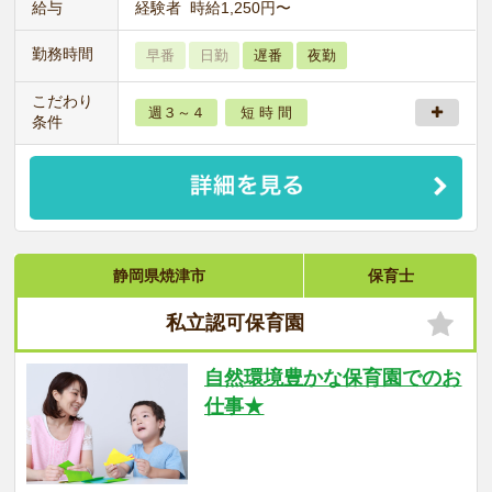
給与
経験者 時給1,250円〜
勤務時間
早番
日勤
遅番
夜勤
こだわり
週３～４
短 時 間
条件
静岡県焼津市
保育士
私立認可保育園
自然環境豊かな保育園でのお
仕事★