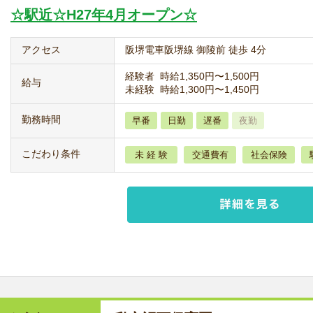
☆駅近☆H27年4月オープン☆
アクセス
阪堺電車阪堺線 御陵前 徒歩 4分
経験者 時給1,350円〜1,500円
給与
未経験 時給1,300円〜1,450円
勤務時間
早番
日勤
遅番
夜勤
こだわり条件
未 経 験
交通費有
社会保険