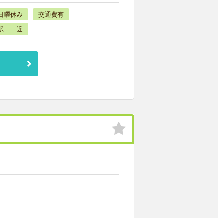
日曜休み
交通費有
駅 近