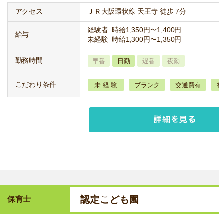
アクセス
ＪＲ大阪環状線 天王寺 徒歩 7分
経験者 時給1,350円〜1,400円
給与
未経験 時給1,300円〜1,350円
勤務時間
早番
日勤
遅番
夜勤
こだわり条件
未 経 験
ブランク
交通費有
認定こども園
保育士