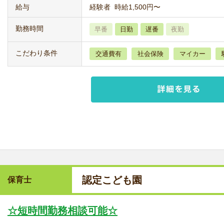
給与
経験者 時給1,500円〜
勤務時間
早番
日勤
遅番
夜勤
こだわり条件
交通費有
社会保険
マイカー
認定こども園
保育士
☆短時間勤務相談可能☆