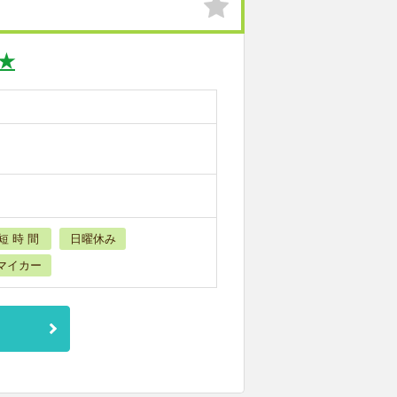
★
短 時 間
日曜休み
マイカー