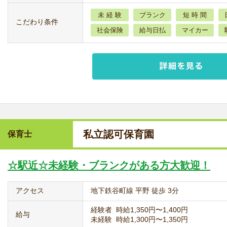
未 経 験
ブランク
短 時 間
こだわり条件
社会保険
給与日払
マイカー
私立認可保育園
保育士
☆駅近☆未経験・ブランクがある方大歓迎！
アクセス
地下鉄谷町線 平野 徒歩 3分
経験者 時給1,350円〜1,400円
給与
未経験 時給1,300円〜1,350円