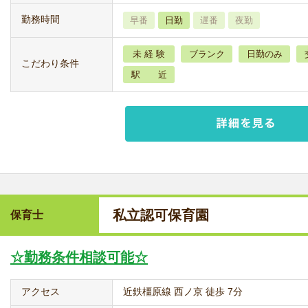
勤務時間
早番
日勤
遅番
夜勤
未 経 験
ブランク
日勤のみ
こだわり条件
駅 近
私立認可保育園
保育士
☆勤務条件相談可能☆
アクセス
近鉄橿原線 西ノ京 徒歩 7分