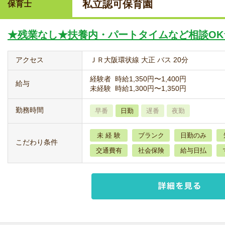
私立認可保育園
保育士
★残業なし★扶養内・パートタイムなど相談OK
アクセス
ＪＲ大阪環状線 大正 バス 20分
経験者 時給1,350円〜1,400円
給与
未経験 時給1,300円〜1,350円
勤務時間
早番
日勤
遅番
夜勤
未 経 験
ブランク
日勤のみ
こだわり条件
交通費有
社会保険
給与日払