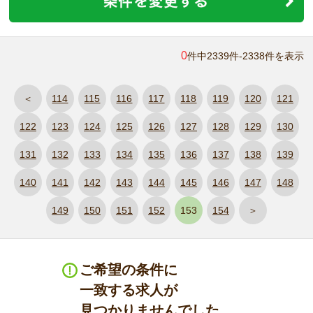
0
件中2339件-2338件を表示
＜
114
115
116
117
118
119
120
121
122
123
124
125
126
127
128
129
130
131
132
133
134
135
136
137
138
139
140
141
142
143
144
145
146
147
148
149
150
151
152
153
154
＞
ご希望の条件に
一致する求人が
見つかりませんでした。