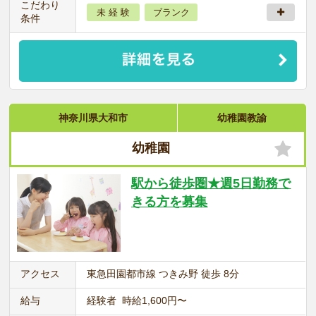
こだわり
未 経 験
ブランク
条件
神奈川県大和市
幼稚園教諭
幼稚園
駅から徒歩圏★週5日勤務で
きる方を募集
アクセス
東急田園都市線 つきみ野 徒歩 8分
給与
経験者 時給1,600円〜