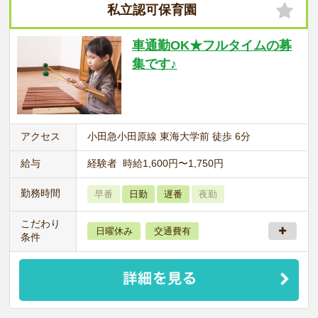
私立認可保育園
車通勤OK★フルタイムの募
集です♪
アクセス
小田急小田原線 東海大学前 徒歩 6分
給与
経験者 時給1,600円〜1,750円
勤務時間
早番
日勤
遅番
夜勤
こだわり
日曜休み
交通費有
条件