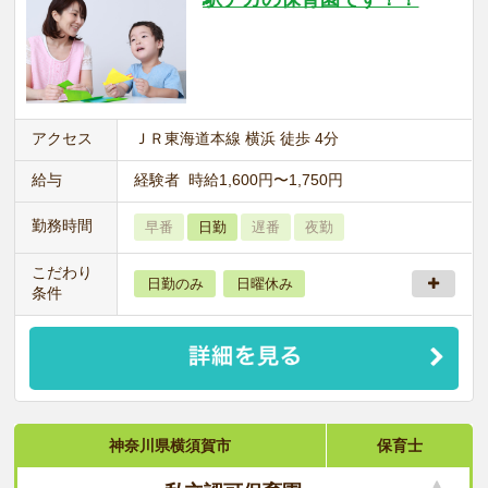
アクセス
ＪＲ東海道本線 横浜 徒歩 4分
給与
経験者 時給1,600円〜1,750円
勤務時間
早番
日勤
遅番
夜勤
こだわり
日勤のみ
日曜休み
条件
神奈川県横須賀市
保育士