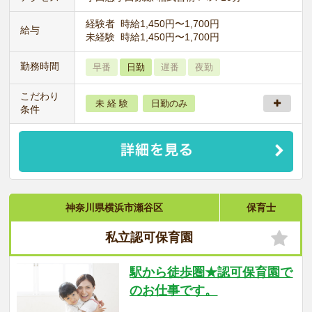
経験者 時給1,450円〜1,700円
給与
未経験 時給1,450円〜1,700円
勤務時間
早番
日勤
遅番
夜勤
こだわり
未 経 験
日勤のみ
条件
神奈川県横浜市瀬谷区
保育士
私立認可保育園
駅から徒歩圏★認可保育園で
のお仕事です。