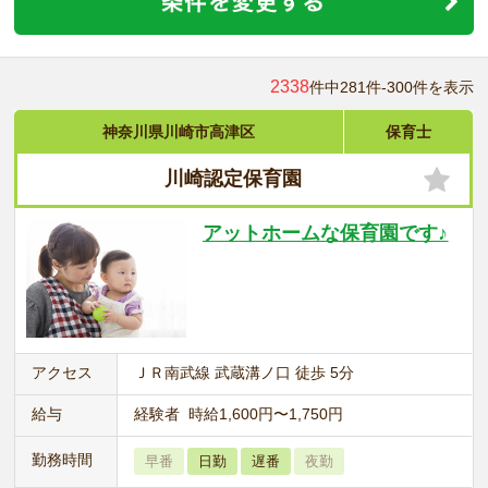
2338
件中281件-300件を表示
神奈川県川崎市高津区
保育士
川崎認定保育園
アットホームな保育園です♪
アクセス
ＪＲ南武線 武蔵溝ノ口 徒歩 5分
給与
経験者 時給1,600円〜1,750円
勤務時間
早番
日勤
遅番
夜勤