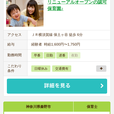
リニューアルオープンの認可
保育園♪
アクセス
ＪＲ横須賀線 保土ヶ谷 徒歩 6分
給与
経験者 時給1,600円〜1,750円
勤務時間
早番
日勤
遅番
夜勤
こだわり
日曜休み
交通費有
条件
神奈川県秦野市
保育士