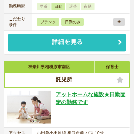
勤務時間
早番
日勤
遅番
夜勤
こだわり
ブランク
日勤のみ
条件
神奈川県相模原市南区
保育士
託児所
アットホームな施設★日勤固
定の勤務です
アクセス
小田急小田原線 相武台前 バス 10分