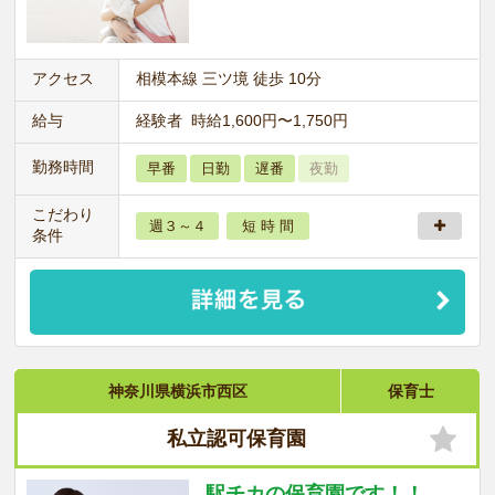
アクセス
相模本線 三ツ境 徒歩 10分
給与
経験者 時給1,600円〜1,750円
勤務時間
早番
日勤
遅番
夜勤
こだわり
週３～４
短 時 間
条件
神奈川県横浜市西区
保育士
私立認可保育園
駅チカの保育園です！！