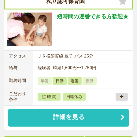
私立認可保育園
短時間の遅番できる方歓迎★
アクセス
ＪＲ横須賀線 逗子 バス 25分
給与
経験者 時給1,600円〜1,750円
勤務時間
早番
日勤
遅番
夜勤
こだわり
短 時 間
日曜休み
条件