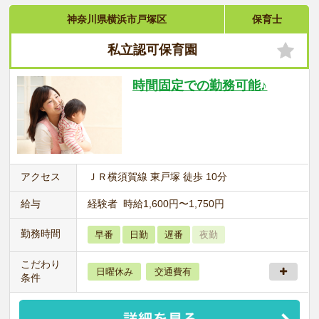
神奈川県横浜市戸塚区
保育士
私立認可保育園
時間固定での勤務可能♪
アクセス
ＪＲ横須賀線 東戸塚 徒歩 10分
給与
経験者 時給1,600円〜1,750円
勤務時間
早番
日勤
遅番
夜勤
こだわり
日曜休み
交通費有
条件