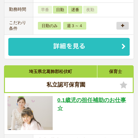
勤務時間
早番
日勤
遅番
夜勤
こだわり
日勤のみ
週３～４
条件
埼玉県北葛飾郡松伏町
保育士
私立認可保育園
0,1歳児の担任補助のお仕事
☆