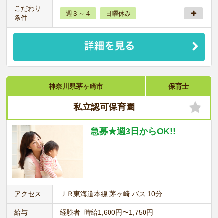
こだわり
週３～４
日曜休み
条件
神奈川県茅ヶ崎市
保育士
私立認可保育園
急募★週3日からOK!!
アクセス
ＪＲ東海道本線 茅ヶ崎 バス 10分
給与
経験者 時給1,600円〜1,750円