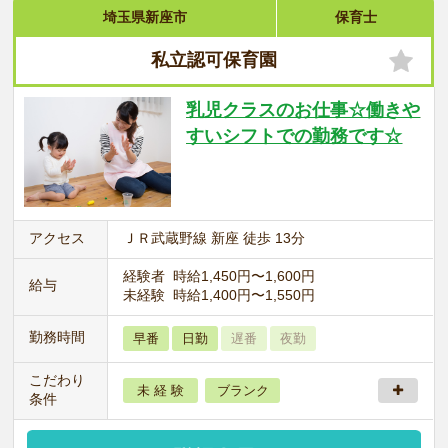
埼玉県新座市
保育士
私立認可保育園
乳児クラスのお仕事☆働きや
すいシフトでの勤務です☆
アクセス
ＪＲ武蔵野線 新座 徒歩 13分
経験者 時給1,450円〜1,600円
給与
未経験 時給1,400円〜1,550円
勤務時間
早番
日勤
遅番
夜勤
こだわり
未 経 験
ブランク
条件