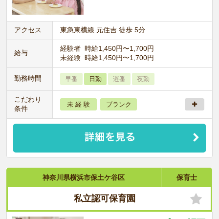
アクセス
東急東横線 元住吉 徒歩 5分
経験者 時給1,450円〜1,700円
給与
未経験 時給1,450円〜1,700円
勤務時間
早番
日勤
遅番
夜勤
こだわり
未 経 験
ブランク
条件
神奈川県横浜市保土ケ谷区
保育士
私立認可保育園