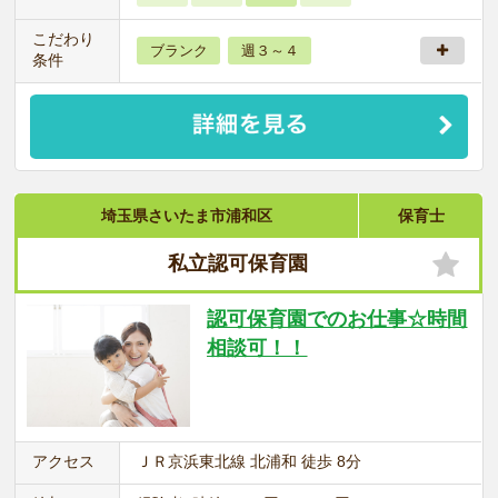
こだわり
ブランク
週３～４
条件
埼玉県さいたま市浦和区
保育士
私立認可保育園
認可保育園でのお仕事☆時間
相談可！！
アクセス
ＪＲ京浜東北線 北浦和 徒歩 8分