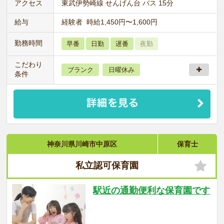
アクセス
東武伊勢崎線 せんげん台 バス 15分
給与
経験者 時給1,450円〜1,600円
勤務時間
早番
日勤
遅番
夜勤
こだわり
ブランク
日曜休み
条件
神奈川県川崎市中原区
保育士
私立認可保育園
駅近の通勤便利な保育園です