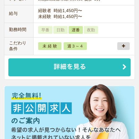
経験者 時給1,450円〜
給与
未経験 時給1,450円〜
勤務時間
早番
日勤
遅番
夜勤
こだわり
未 経 験
週３～４
条件