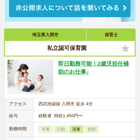
埼玉県入間市
保育士
私立認可保育園
即日勤務可能！2歳児担任補
助のお仕事♪
アクセス
西武池袋線 入間市 徒歩 4分
給与
経験者 時給1,450円〜
勤務時間
早番
日勤
遅番
夜勤