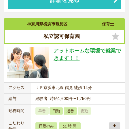
神奈川県横浜市鶴見区
保育士
私立認可保育園
アットホームな環境で就業で
きます！！
アクセス
ＪＲ京浜東北線 鶴見 徒歩 14分
給与
経験者 時給1,600円〜1,750円
勤務時間
早番
日勤
遅番
夜勤
こだわり
日勤のみ
短 時 間
条件