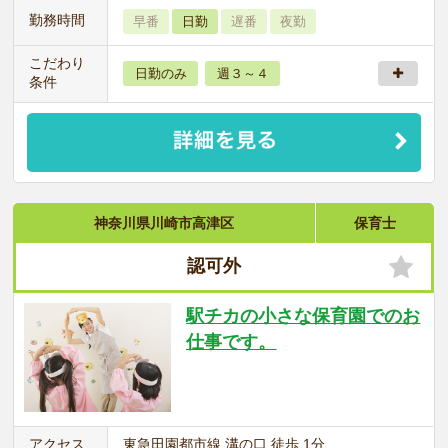
勤務時間
早番
日勤
遅番
夜勤
こだわり
日勤のみ
週３～４
条件
神奈川県川崎市高津区
保育士
認可外
駅チカの小さな保育園でのお
仕事です。
アクセス
東急田園都市線 溝の口 徒歩 1分